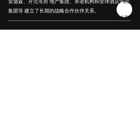
雷迪森、开元等房 地产集团、养老机构和全球酒店管理
集团等 建立了长期的战略合作伙伴关系。
立即咨询
联系我们
0575-88408873
13858587236@163.com
高星级酒店
所属分类：
酒店项目
关键词：
案例详情